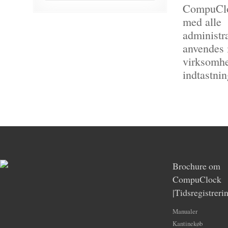
CompuClo
med alle
administr
anvendes 
virksomhe
indtastnin
Brochure om
CompuClock
|Tidsregistreri
Manualer
Kantinekøb