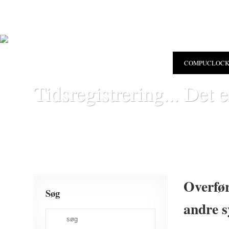
COMPUCLOC
Tidsregistrering... Det e
Overfør
Søg
andre s