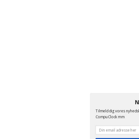
N
Tilmeld dig vores nyheds
CompuClock mm