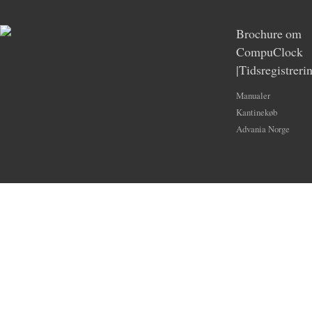
Brochure om
CompuClock
|Tidsregistreri
Manualer
Kantinekøb
Advania Norge