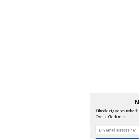
N
Tilmeld dig vores nyheds
CompuClock mm