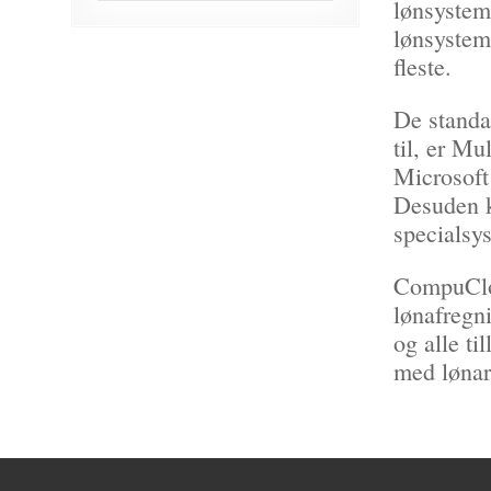
lønsystem
lønsystem
fleste.
De standa
til, er M
Microsoft
Desuden k
specialsy
CompuCloc
lønafregni
og alle ti
med lønar