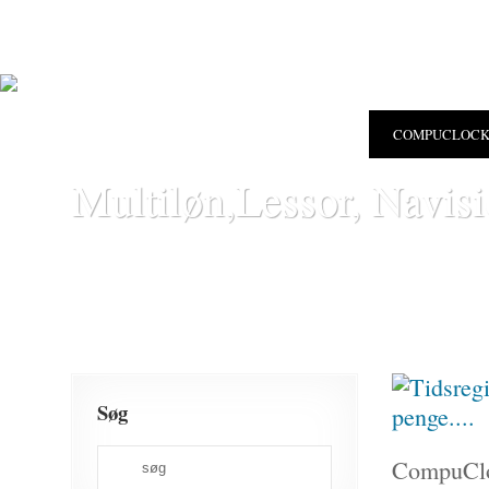
COMPUCLOC
Multiløn,Lessor, Navis
Søg
CompuCloc