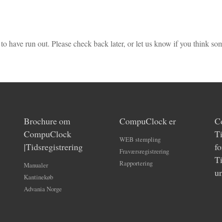
o have run out. Please check back later, or let us know if you think so
Brochure om
CompuClock er
C
CompuClock
Ti
WEB stempling
|Tidsregistrering
f
Fraværsregistrering
Ti
Rapportering
Manualer
u
Kantinekøb
Advania Norge