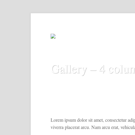
Gallery – 4 colu
Lorem ipsum dolor sit amet, consectetur adip
viverra placerat arcu. Nam arcu erat, vehicu