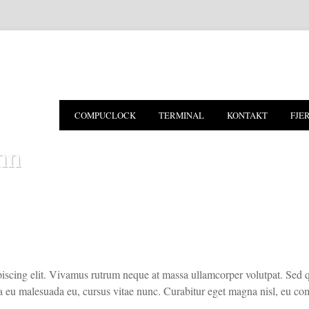
COMPUCLOCK
TERMINAL
KONTAKT
FJE
mn
iscing elit. Vivamus rutrum neque at massa ullamcorper volutpat. Sed q
la eu malesuada eu, cursus vitae nunc. Curabitur eget magna nisl, eu c