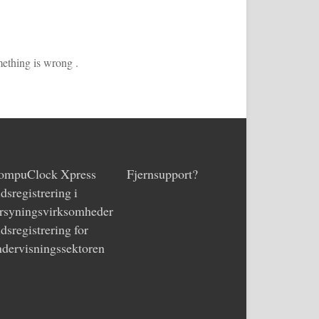
mething is wrong .
ompuClock Xpress
Fjernsupport?
dsregistrering i
orsyningsvirksomheder
dsregistrering for
ndervisningssektoren